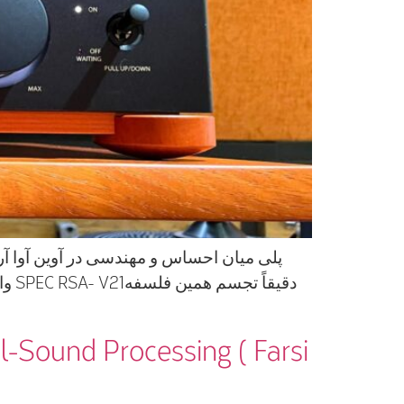
دقی
Sound Processing​ ( Farsi