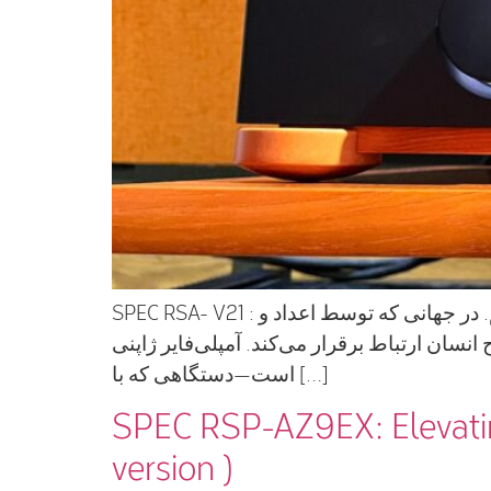
SPEC RSA- V21 : پلی میان احساس و مهندسی در آوین آوا آرتا، ما تنها به عملکرد نمی‌اندیشیم؛ بلکه به اصالت می‌پردازیم. در جهانی که توسط اعداد و
اریم که با روح انسان ارتباط برقرار می‌کند. آمپلی‌فایر ژاپنی
است—دستگاهی که با […]
SPEC RSP-AZ9EX: Elevating
version )