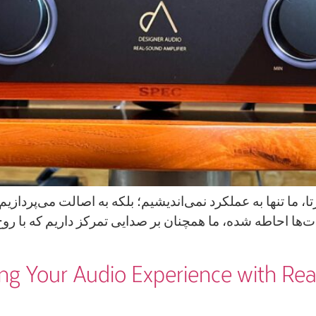
وات‌ها احاطه شده، ما همچنان بر صدایی تمرکز د SPEC RSA- V21قاً تجسم همین فلسفه
 Your Audio Experience with Real-